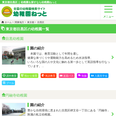
東京都目黒区 | 幼稚園を探すなら幼稚園ねっと
ホーム
関東地方
東京都
目黒区
東京都目黒区の幼稚園一覧
目黒幼稚園
園の紹介
本園では、教育活動として年間を通し
健康な体づくりや運動能力を高めるため水泳指導、
いろいろな国の人や文化に触れる第一歩として英語指導を行なっ
ています。…
課外教室
預かり保育
英語教育
送迎バス
制服
入園見学会
プール
円融寺幼稚園
園の紹介
豊かな自然環境に恵まれた目黒区碑文谷一丁目にある「円融寺」
附属の私立幼稚園。