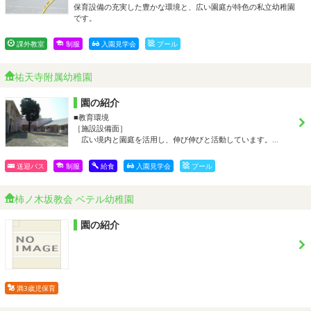
保育設備の充実した豊かな環境と、広い園庭が特色の私立幼稚園
です。
課外教室
制服
入園見学会
プール
祐天寺附属幼稚園
園の紹介
■教育環境
［施設設備面］
広い境内と園庭を活用し、伸び伸びと活動しています。…
送迎バス
制服
給食
入園見学会
プール
柿ノ木坂教会 ベテル幼稚園
園の紹介
満3歳児保育