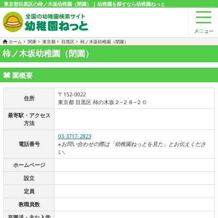
東京都目黒区の柿ノ木坂幼稚園（閉園） | 幼稚園を探すなら幼稚園ねっと
ホーム
関東
東京都
目黒区
柿ノ木坂幼稚園（閉園）
柿ノ木坂幼稚園（閉園）
園概要
〒152-0022
住所
東京都 目黒区 柿の木坂２−２８−２０
最寄駅・アクセス
方法
03-3717-2823
電話番号
※お問い合わせの際は「幼稚園ねっとを見た」とお伝えくださ
い。
ホームページ
設立
定員
教職員数
卒園児・主な入学