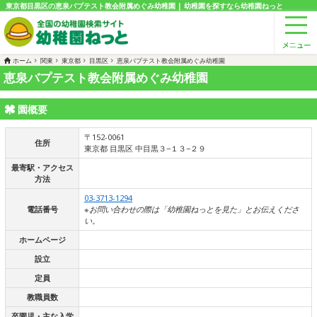
東京都目黒区の恵泉バプテスト教会附属めぐみ幼稚園 | 幼稚園を探すなら幼稚園ねっと
ホーム
関東
東京都
目黒区
恵泉バプテスト教会附属めぐみ幼稚園
恵泉バプテスト教会附属めぐみ幼稚園
園概要
〒152-0061
住所
東京都 目黒区 中目黒３−１３−２９
最寄駅・アクセス
方法
03-3713-1294
電話番号
※お問い合わせの際は「幼稚園ねっとを見た」とお伝えくださ
い。
ホームページ
設立
定員
教職員数
卒園児・主な入学