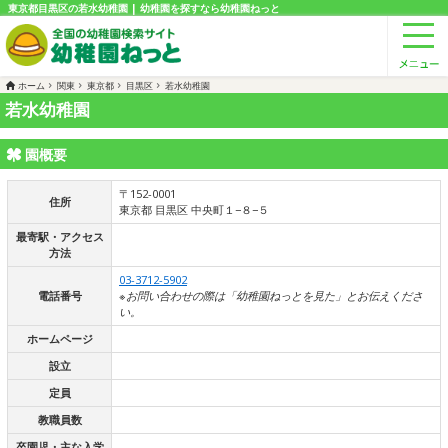
東京都目黒区の若水幼稚園 | 幼稚園を探すなら幼稚園ねっと
ホーム
関東
東京都
目黒区
若水幼稚園
若水幼稚園
園概要
〒152-0001
住所
東京都 目黒区 中央町１−８−５
最寄駅・アクセス
方法
03-3712-5902
電話番号
※お問い合わせの際は「幼稚園ねっとを見た」とお伝えくださ
い。
ホームページ
設立
定員
教職員数
卒園児・主な入学