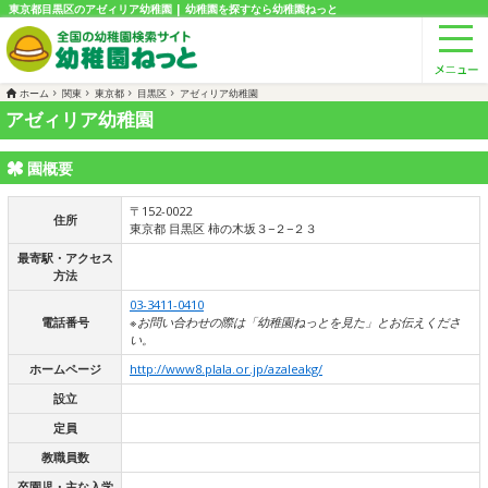
東京都目黒区のアゼィリア幼稚園 | 幼稚園を探すなら幼稚園ねっと
ホーム
関東
東京都
目黒区
アゼィリア幼稚園
アゼィリア幼稚園
園概要
〒152-0022
住所
東京都 目黒区 柿の木坂３−２−２３
最寄駅・アクセス
方法
03-3411-0410
電話番号
※お問い合わせの際は「幼稚園ねっとを見た」とお伝えくださ
い。
ホームページ
http://www8.plala.or.jp/azaleakg/
設立
定員
教職員数
卒園児・主な入学