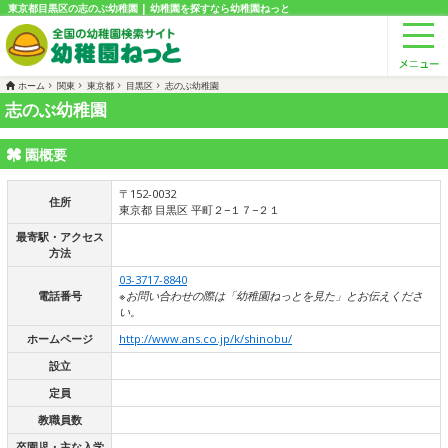
東京都目黒区の志のぶ幼稚園 | 幼稚園を探すなら幼稚園ねっと
ホーム
関東
東京都
目黒区
志のぶ幼稚園
志のぶ幼稚園
園概要
〒152-0032
住所
東京都 目黒区 平町２−１７−２１
最寄駅・アクセス
方法
03-3717-8840
電話番号
※お問い合わせの際は「幼稚園ねっとを見た」とお伝えくださ
い。
ホームページ
http://www.ans.co.jp/k/shinobu/
設立
定員
教職員数
卒園児・主な入学