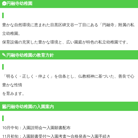
円融寺幼稚園
豊かな自然環境に恵まれた目黒区碑文谷一丁目にある「円融寺」附属の私
立幼稚園。
保育設備の充実した豊かな環境と、広い園庭が特色の私立幼稚園です。
円融寺幼稚園の教育方針
「明るく・正しく・仲よく」を信条とし、仏教精神に基づいた、善良で心
豊かな性情
を育みます。
円融寺幼稚園の入園案内
10月中旬：入園説明会〜入園願書配布
11月初旬：入園願書受付〜入園考査〜合格発表〜入園手続き