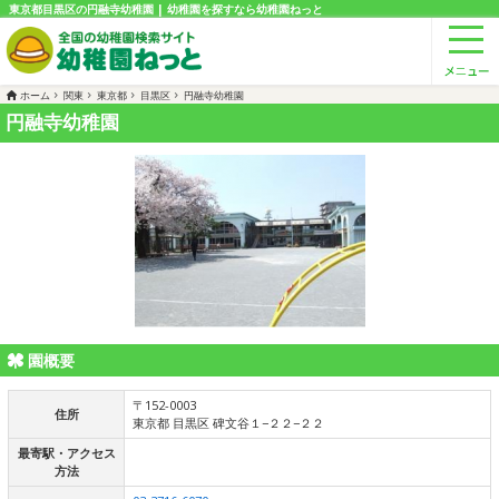
東京都目黒区の円融寺幼稚園 | 幼稚園を探すなら幼稚園ねっと
ホーム
関東
東京都
目黒区
円融寺幼稚園
円融寺幼稚園
園概要
〒152-0003
住所
東京都 目黒区 碑文谷１−２２−２２
最寄駅・アクセス
方法