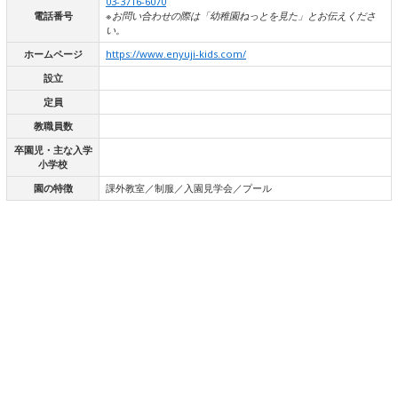
03-3716-6070
電話番号
※お問い合わせの際は「幼稚園ねっとを見た」とお伝えくださ
い。
ホームページ
https://www.enyuji-kids.com/
設立
定員
教職員数
卒園児・主な入学
小学校
園の特徴
課外教室／制服／入園見学会／プール