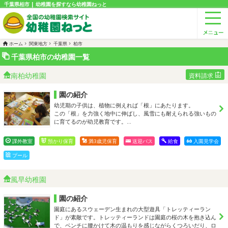
千葉県柏市 | 幼稚園を探すなら幼稚園ねっと
ホーム
関東地方
千葉県
柏市
千葉県柏市の幼稚園一覧
南柏幼稚園
資料請求
園の紹介
幼児期の子供は、植物に例えれば「根」にあたります。
この「根」を力強く地中に伸ばし、風雪にも耐えられる強いもの
に育てるのが幼児教育です。…
課外教室
預かり保育
満3歳児保育
送迎バス
給食
入園見学会
プール
風早幼稚園
園の紹介
園庭にあるスウェーデン生まれの大型遊具「トレッティーラン
ド」が素敵です。トレッティーランドは園庭の桜の木を抱き込ん
で、ベンチに腰かけて木の温もりを感じながらくつろいだり、ロ