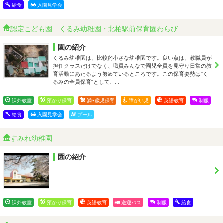
給食
入園見学会
認定こども園 くるみ幼稚園・北柏駅前保育園わらび
園の紹介
くるみ幼稚園は、比較的小さな幼稚園です。良い点は、教職員が
担任クラスだけでなく、職員みんなで園児全員を見守り日常の教
育活動にあたるよう努めているところです。この保育姿勢は“く
るみの全員保育”として、…
課外教室
預かり保育
満3歳児保育
障がい児
英語教育
制服
給食
入園見学会
プール
すみれ幼稚園
園の紹介
課外教室
預かり保育
英語教育
送迎バス
制服
給食