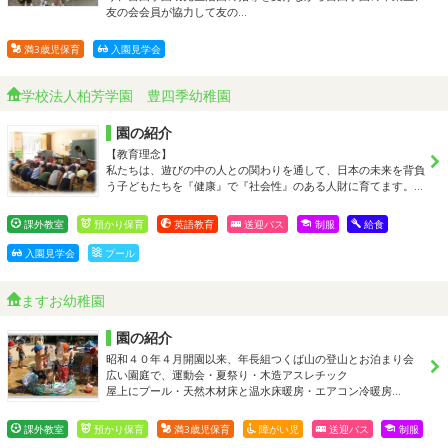
友の会会員が協力して友の…
満3歳児保育
入園見学会
学校法人柏芳学園 豊四季幼稚園
園の紹介
【教育理念】
私たちは、遊びの中の人との関わりを通して、日本の未来を背負
う子どもたちを『健康』で『社会性』のある人財に育てます。…
課外教室
預かり保育
英語教育
送迎バス
制服
給食
入園見学会
プール
ますお幼稚園
園の紹介
昭和４０年４月開園以来、年長組つくば山の登山とお泊まり会
広い園庭で、運動会・夏祭り・木造アスレチック
屋上にプール・天然木材床と温水床暖房・エアコン冷暖房…
課外教室
預かり保育
満3歳児保育
障がい児
送迎バス
制服