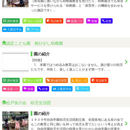
（保育園に通いながら幼稚園教育を受けたり、幼稚園児でも保育
サービスを受けられる「幼稚園」と「保育所」の機能を合わせも
った施設です）…
課外教室
預かり保育
英語教育
送迎バス
制服
給食
入園見学会
プール
認定こども園 柏ひがし幼稚園
園の紹介
【特徴】
1. 本園ではつめ込み教育はおこないません。遊び盛りの幼児
たちです。仲良く、楽しく遊ぶことがまず第一です。…
課外教室
預かり保育
満3歳児保育
障がい児
英語教育
送迎バス
制服
給食
入園見学会
プール
松戸友の会 幼児生活団
園の紹介
１９３９年自由学園幼児生活団創立後、全国各地にある友の会で
もこの教育と同じ願いを持って幼児を育てたいという考えが高ま
り、自由学園幼児生活団の指導を受けながら自由学園の卒業生、