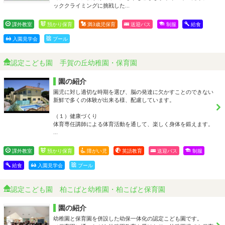
ッククライミングに挑戦した…
課外教室
預かり保育
満3歳児保育
送迎バス
制服
給食
入園見学会
プール
認定こども園 手賀の丘幼稚園・保育園
園の紹介
園児に対し適切な時期を選び、脳の発達に欠かすことのできない
新鮮で多くの体験が出来る様、配慮しています。
（１）健康づくり
体育専任講師による体育活動を通して、楽しく身体を鍛えます。
…
課外教室
預かり保育
障がい児
英語教育
送迎バス
制服
給食
入園見学会
プール
認定こども園 柏こばと幼稚園・柏こばと保育園
園の紹介
幼稚園と保育園を併設した幼保一体化の認定こども園です。