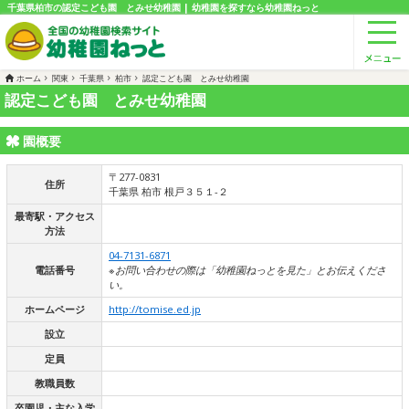
千葉県柏市の認定こども園 とみせ幼稚園 | 幼稚園を探すなら幼稚園ねっと
ホーム
関東
千葉県
柏市
認定こども園 とみせ幼稚園
認定こども園 とみせ幼稚園
園概要
〒277-0831
住所
千葉県 柏市 根戸３５１-２
最寄駅・アクセス
方法
04-7131-6871
電話番号
※お問い合わせの際は「幼稚園ねっとを見た」とお伝えくださ
い。
ホームページ
http://tomise.ed.jp
設立
定員
教職員数
卒園児・主な入学