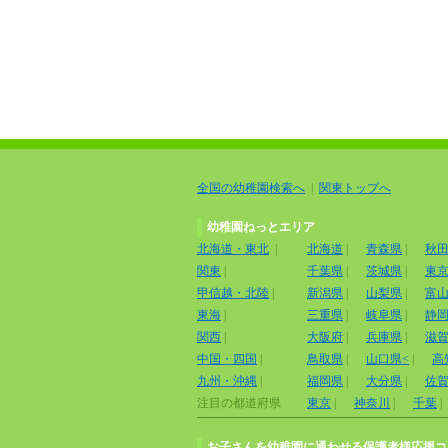
全国の幼稚園検索へ
|
関東トップへ
幼稚園ねっとエリア
北海道・東北
|
北海道
|
青森県
|
秋
関東
|
千葉県
|
茨城県
|
東
甲信越・北陸
|
新潟県
|
山梨県
|
富
東海
|
三重県
|
岐阜県
|
静
関西
|
大阪府
|
兵庫県
|
滋
中国・四国
|
鳥取県
|
山口県<
|
高
九州・沖縄
|
福岡県
|
大分県
|
佐
注目の都道府県
東京
|
神奈川
|
千葉
|
お子さんを幼稚園に通わせる保護者様応援コ