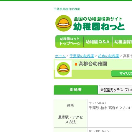
千葉県高柳台幼稚園
ホーム
>
千葉県の幼稚園
>
柏市の幼稚園
> 高柳
高柳台幼稚園
〒277-0941
住所
千葉県 柏市 高柳６２３-４
最寄駅・アクセ
ス方法
04-7191-6765