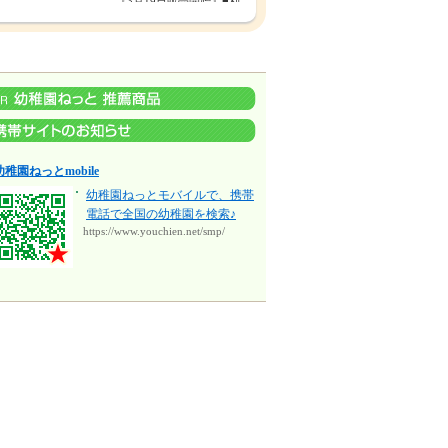
《3月19日販売開始》■利
便と自然に囲まれた柏エ
リアを満喫する17邸■ライ
フスタイルで選べる3スタ
イルの空間■大型商業施設
も徒歩圏内!
幼稚園ねっとmobile
幼稚園ねっとモバイルで、携帯
電話で全国の幼稚園を検索♪
https://www.youchien.net/smp/