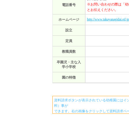
※お問い合わせの際は「幼
電話番号
とお伝えください。
http://www.takayanagidai.ed.jp
ホームページ
設立
定員
教職員数
卒園児・主な入
学小学校
園の特徴
資料請求ボタンが表示されている幼稚園にはイ
料）事が
できます。右の画像をクリックして資料請求ペ