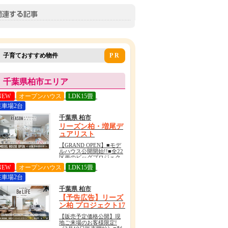
子育ておすすめ物件
PR
千葉県柏市エリア
NEW
オープンハウス
LDK15畳
駐車場2台
千葉県 柏市
リーズン柏・増尾デ
ュアリスト
【GRAND OPEN】■モデ
ルハウス公開開始!!■全22
区画のビッグプロジェク
ト始動!■「増尾」駅徒歩
NEW
オープンハウス
LDK15畳
12分■柏・増尾ならではの
デュアルライフを満喫で
駐車場2台
きる、自然も都市も身近
なロケーション
千葉県 柏市
【予告広告】リーズ
ン柏 プロジェクト17
【販売予定価格公開】現
地ご来場のお客様限定!