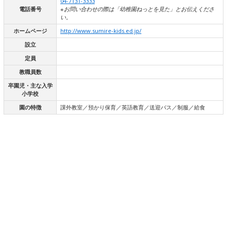
04-7131-3333
電話番号
※お問い合わせの際は「幼稚園ねっとを見た」とお伝えくださ
い。
ホームページ
http://www.sumire-kids.ed.jp/
設立
定員
教職員数
卒園児・主な入学
小学校
園の特徴
課外教室／預かり保育／英語教育／送迎バス／制服／給食