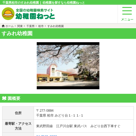
千葉県柏市のすみれ幼稚園 | 幼稚園を探すなら幼稚園ねっと
ホーム
関東
千葉県
柏市
すみれ幼稚園
すみれ幼稚園
園概要
〒277-0884
住所
千葉県 柏市 みどり台１-１１-１
最寄駅・アクセス
東武野田線 江戸川台駅 東武バス みどり台西下車すぐ
方法