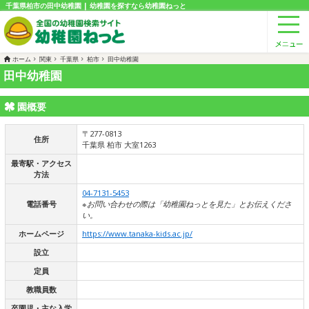
千葉県柏市の田中幼稚園 | 幼稚園を探すなら幼稚園ねっと
ホーム
関東
千葉県
柏市
田中幼稚園
田中幼稚園
園概要
〒277-0813
住所
千葉県 柏市 大室1263
最寄駅・アクセス
方法
04-7131-5453
電話番号
※お問い合わせの際は「幼稚園ねっとを見た」とお伝えくださ
い。
ホームページ
https://www.tanaka-kids.ac.jp/
設立
定員
教職員数
卒園児・主な入学