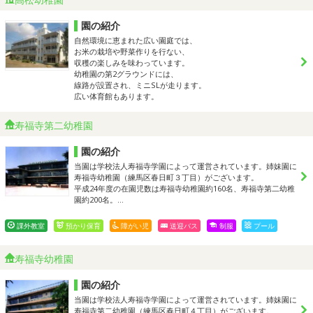
園の紹介
自然環境に恵まれた広い園庭では、
お米の栽培や野菜作りを行ない、
収穫の楽しみを味わっています。
幼稚園の第2グラウンドには、
線路が設置され、ミニSLが走ります。
広い体育館もあります。
寿福寺第二幼稚園
園の紹介
当園は学校法人寿福寺学園によって運営されています。姉妹園に
寿福寺幼稚園（練馬区春日町３丁目）がございます。
平成24年度の在園児数は寿福寺幼稚園約160名、寿福寺第二幼稚
園約200名。…
課外教室
預かり保育
障がい児
送迎バス
制服
プール
寿福寺幼稚園
園の紹介
当園は学校法人寿福寺学園によって運営されています。姉妹園に
寿福寺第二幼稚園（練馬区春日町４丁目）がございます。