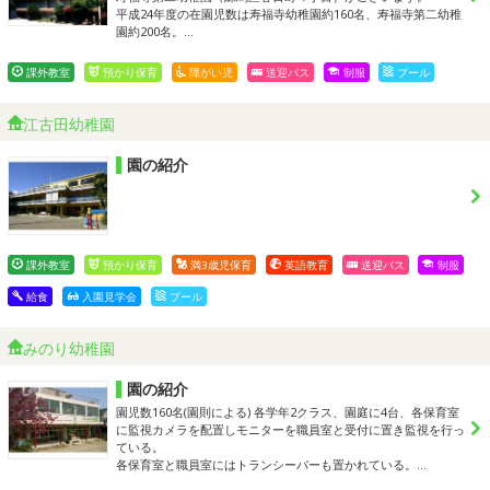
平成24年度の在園児数は寿福寺幼稚園約160名、寿福寺第二幼稚
園約200名。…
課外教室
預かり保育
障がい児
送迎バス
制服
プール
江古田幼稚園
園の紹介
課外教室
預かり保育
満3歳児保育
英語教育
送迎バス
制服
給食
入園見学会
プール
みのり幼稚園
園の紹介
園児数160名(園則による) 各学年2クラス、園庭に4台、各保育室
に監視カメラを配置しモニターを職員室と受付に置き監視を行っ
ている。
各保育室と職員室にはトランシーバーも置かれている。…