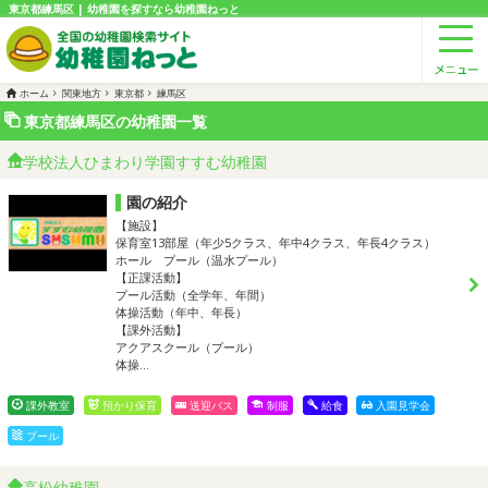
東京都練馬区 | 幼稚園を探すなら幼稚園ねっと
ホーム
関東地方
東京都
練馬区
東京都練馬区の幼稚園一覧
学校法人ひまわり学園すすむ幼稚園
園の紹介
【施設】
保育室13部屋（年少5クラス、年中4クラス、年長4クラス）
ホール プール（温水プール）
【正課活動】
プール活動（全学年、年間）
体操活動（年中、年長）
【課外活動】
アクアスクール（プール）
体操…
課外教室
預かり保育
送迎バス
制服
給食
入園見学会
プール
高松幼稚園