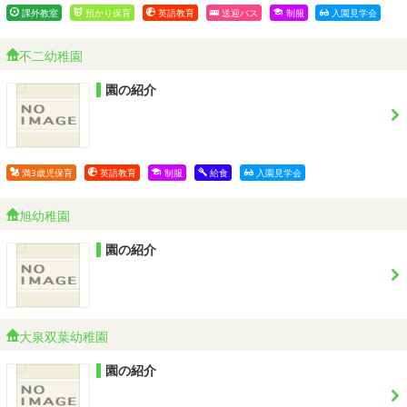
課外教室
預かり保育
英語教育
送迎バス
制服
入園見学会
不二幼稚園
園の紹介
満3歳児保育
英語教育
制服
給食
入園見学会
旭幼稚園
園の紹介
大泉双葉幼稚園
園の紹介