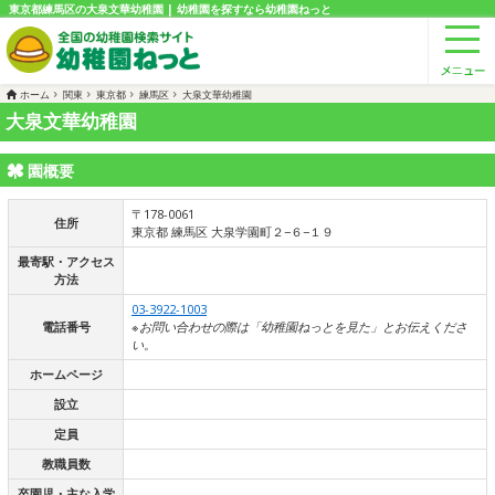
東京都練馬区の大泉文華幼稚園 | 幼稚園を探すなら幼稚園ねっと
ホーム
関東
東京都
練馬区
大泉文華幼稚園
大泉文華幼稚園
園概要
〒178-0061
住所
東京都 練馬区 大泉学園町２−６−１９
最寄駅・アクセス
方法
03-3922-1003
電話番号
※お問い合わせの際は「幼稚園ねっとを見た」とお伝えくださ
い。
ホームページ
設立
定員
教職員数
卒園児・主な入学