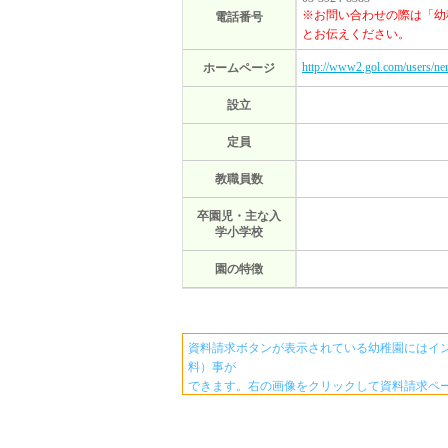
※お問い合わせの際は「幼
電話番号
とお伝えください。
http://www2.gol.com/users/ner
ホームページ
設立
定員
教職員数
卒園児・主な入
学小学校
園の特徴
資料請求ボタンが表示されている幼稚園にはイ
料）事が
できます。右の画像をクリックして資料請求ペ