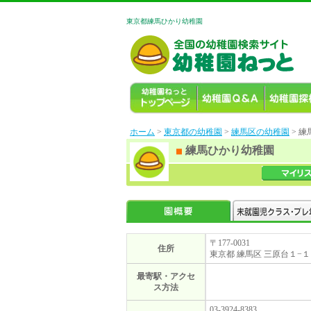
東京都練馬ひかり幼稚園
ホーム
>
東京都の幼稚園
>
練馬区の幼稚園
> 
練馬ひかり幼稚園
〒177-0031
住所
東京都 練馬区 三原台１−
最寄駅・アクセ
ス方法
03-3924-8383