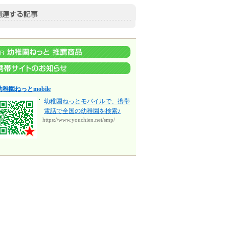
幼稚園ねっとmobile
幼稚園ねっとモバイルで、携帯
電話で全国の幼稚園を検索♪
https://www.youchien.net/smp/