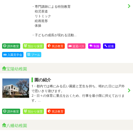
・専門講師による特別教育
幼児茶道
リトミック
絵画造形
体操
・子どもの成長が現れる活動…
課外教室
預かり保育
英語教育
送迎バス
制服
給食
入園見学会
プール
宝陽幼稚園
園の紹介
1・都内では稀にみる広い園庭と芝生を持ち、晴れた日には戸外
で思いきり遊びます。
2・日々の保育に重点をおくため、行事を最小限に抑えておりま
す。…
課外教室
預かり保育
英語教育
八幡幼稚園