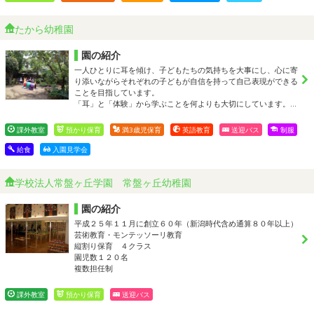
たから幼稚園
園の紹介
一人ひとりに耳を傾け、子どもたちの気持ちを大事にし、心に寄
り添いながらそれぞれの子どもが自信を持って自己表現ができる
ことを目指しています。
「耳」と「体験」から学ぶことを何よりも大切にしています。…
課外教室
預かり保育
満3歳児保育
英語教育
送迎バス
制服
給食
入園見学会
学校法人常盤ヶ丘学園 常盤ヶ丘幼稚園
園の紹介
平成２５年１１月に創立６０年（新潟時代含め通算８０年以上）
芸術教育・モンテッソーリ教育
縦割り保育 ４クラス
園児数１２０名
複数担任制
課外教室
預かり保育
送迎バス