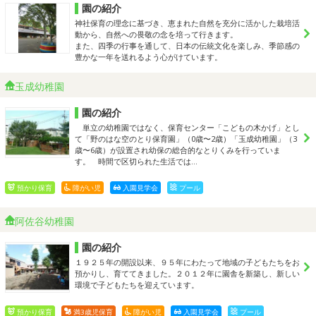
園の紹介
神社保育の理念に基づき、恵まれた自然を充分に活かした栽培活
動から、自然への畏敬の念を培って行きます。
また、四季の行事を通して、日本の伝統文化を楽しみ、季節感の
豊かな一年を送れるよう心がけています。
玉成幼稚園
園の紹介
単立の幼稚園ではなく、保育センター「こどもの木かげ」とし
て「野のはな空のとり保育園」（0歳〜2歳）「玉成幼稚園」（3
歳〜6歳）が設置され幼保の総合的なとりくみを行っていま
す。 時間で区切られた生活では…
預かり保育
障がい児
入園見学会
プール
阿佐谷幼稚園
園の紹介
１９２５年の開設以来、９５年にわたって地域の子どもたちをお
預かりし、育ててきました。２０１２年に園舎を新築し、新しい
環境で子どもたちを迎えています。
預かり保育
満3歳児保育
障がい児
入園見学会
プール