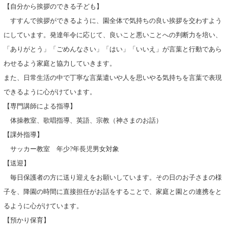
【自分から挨拶のできる子ども】
すすんで挨拶ができるように、園全体で気持ちの良い挨拶を交わすよう
にしています。発達年令に応じて、良いこと悪いことへの判断力を培い、
「ありがとう」「ごめんなさい」「はい」「いいえ」が言葉と行動であら
わせるよう家庭と協力していきます。
また、日常生活の中で丁寧な言葉遣いや人を思いやる気持ちを言葉で表現
できるように心がけています。
【専門講師による指導】
体操教室、歌唱指導、英語、宗教（神さまのお話）
【課外指導】
サッカー教室 年少?年長児男女対象
【送迎】
毎日保護者の方に送り迎えをお願いしています。その日のお子さまの様
子を、降園の時間に直接担任がお話をすることで、家庭と園との連携をと
るように心がけています。
【預かり保育】