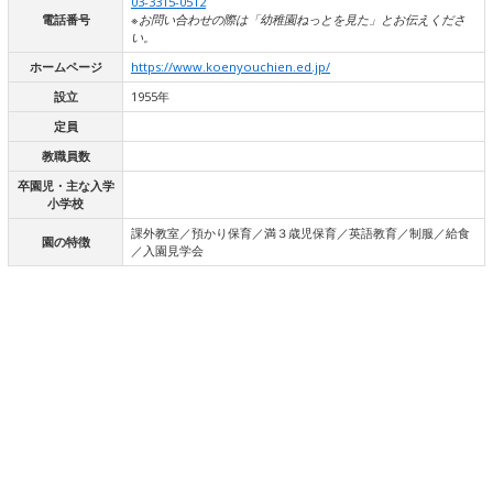
03-3315-0512
電話番号
※お問い合わせの際は「幼稚園ねっとを見た」とお伝えくださ
い。
ホームページ
https://www.koenyouchien.ed.jp/
設立
1955年
定員
教職員数
卒園児・主な入学
小学校
課外教室／預かり保育／満３歳児保育／英語教育／制服／給食
園の特徴
／入園見学会