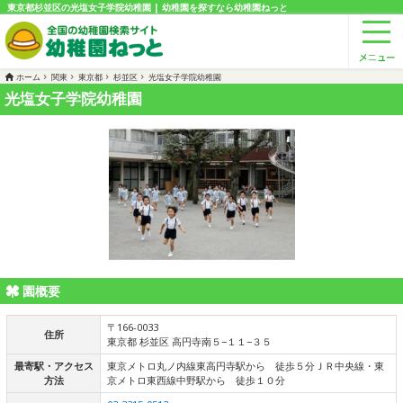
東京都杉並区の光塩女子学院幼稚園 | 幼稚園を探すなら幼稚園ねっと
ホーム
関東
東京都
杉並区
光塩女子学院幼稚園
光塩女子学院幼稚園
園概要
〒166-0033
住所
東京都 杉並区 高円寺南５−１１−３５
最寄駅・アクセス
東京メトロ丸ノ内線東高円寺駅から 徒歩５分ＪＲ中央線・東
方法
京メトロ東西線中野駅から 徒歩１０分