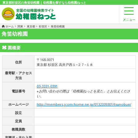
東京都杉並区の角笛幼稚園 | 幼稚園を探すなら幼稚園ねっと
ホーム
関東
東京都
杉並区
角笛幼稚園
角笛幼稚園
園概要
〒168-0071
住所
東京都 杉並区 高井戸西１−２７−１８
最寄駅・アクセス
方法
03-3331-0391
電話番号
※お問い合わせの際は「幼稚園ねっとを見た」とお伝えくださ
い。
ホームページ
http://members.jcom.home.ne.jp/0132339301/tsunobue/
設立
定員
教職員数
卒園児・主な入学