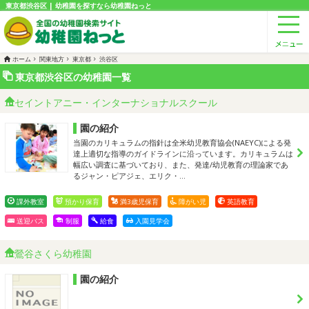
東京都渋谷区 | 幼稚園を探すなら幼稚園ねっと
ホーム
関東地方
東京都
渋谷区
東京都渋谷区の幼稚園一覧
セイントアニー・インターナショナルスクール
園の紹介
当園のカリキュラムの指針は全米幼児教育協会(NAEYC)による発
達上適切な指導のガイドラインに沿っています。カリキュラムは
幅広い調査に基づいており、また、発達/幼児教育の理論家であ
るジャン・ピアジェ、エリク・…
課外教室
預かり保育
満3歳児保育
障がい児
英語教育
送迎バス
制服
給食
入園見学会
鶯谷さくら幼稚園
園の紹介