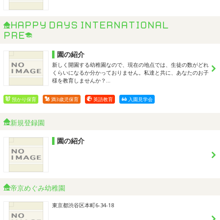
Happy Days International
Preschool
園の紹介
新しく開園する幼稚園なので、現在の地点では、生徒の数がどれ
くらいになるか分かっておりません。私達と共に、あなたのお子
様を教育しませんか？…
預かり保育
満3歳児保育
英語教育
入園見学会
新規登録園
園の紹介
帝京めぐみ幼稚園
東京都渋谷区本町6-34-18