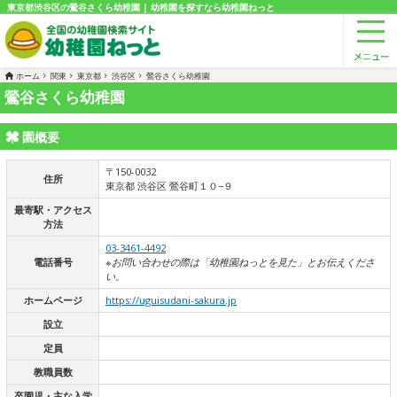
東京都渋谷区の鶯谷さくら幼稚園 | 幼稚園を探すなら幼稚園ねっと
ホーム
関東
東京都
渋谷区
鶯谷さくら幼稚園
鶯谷さくら幼稚園
園概要
〒150-0032
住所
東京都 渋谷区 鶯谷町１０−９
最寄駅・アクセス
方法
03-3461-4492
電話番号
※お問い合わせの際は「幼稚園ねっとを見た」とお伝えくださ
い。
ホームページ
https://uguisudani-sakura.jp
設立
定員
教職員数
卒園児・主な入学