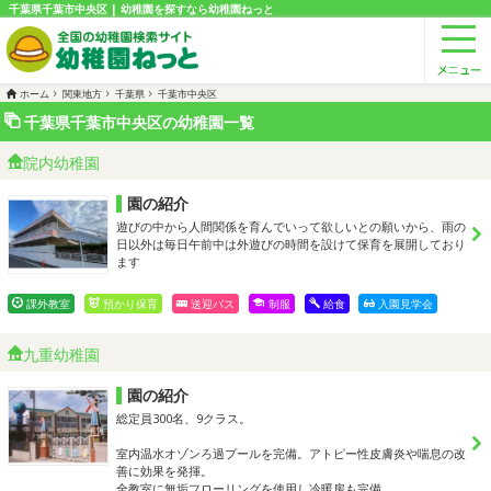
千葉県千葉市中央区 | 幼稚園を探すなら幼稚園ねっと
ホーム
関東地方
千葉県
千葉市中央区
千葉県千葉市中央区の幼稚園一覧
院内幼稚園
園の紹介
遊びの中から人間関係を育んでいって欲しいとの願いから、雨の
日以外は毎日午前中は外遊びの時間を設けて保育を展開しており
ます
課外教室
預かり保育
送迎バス
制服
給食
入園見学会
九重幼稚園
園の紹介
総定員300名、9クラス。
室内温水オゾンろ過プールを完備。アトピー性皮膚炎や喘息の改
善に効果を発揮。
全教室に無垢フローリングを使用し冷暖房も完備。…