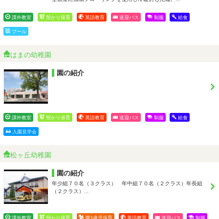
課外教室
預かり保育
英語教育
送迎バス
制服
給食
プール
はまの幼稚園
園の紹介
課外教室
預かり保育
英語教育
送迎バス
制服
給食
入園見学会
松ヶ丘幼稚園
園の紹介
年少組７０名（３クラス） 年中組７０名（２クラス）年長組
（２クラス）…
課外教室
預かり保育
満3歳児保育
英語教育
送迎バス
制服