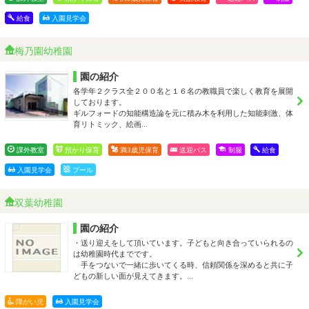
給食
入園見学会
梅乃園幼稚園
園の紹介
各学年２クラス全２００名と１６名の教職員で楽しく教育を展開
しております。
ギルフォードの知能構造論を元に積み木を利用した知能刺激、体
育リトミック、絵画…
課外教室
預かり保育
満3歳児保育
送迎バス
制服
給食
入園見学会
プール
双葉幼稚園
園の紹介
・送り迎えをして頂いています。子どもと向き合っていられるの
は幼稚園時代までです。
手をつないで一緒に歩いてくる時、信頼関係を深めると共に子
どもの新しい面が見えてきます。…
障がい児
入園見学会