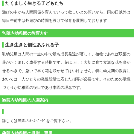
たくましく生きる子どもたち
遊びの中から人間関係を育んでいって欲しいとの願いから、雨の日以外は
毎日午前中は外遊びの時間を設けて保育を展開しております
院内幼稚園の教育方針
生き生きと個性あふれる子
乳幼児期は人間の一生の中で最も成長発達が著しく、植物であれば双葉の
芽がたくましく成長する時期です。芽は正しく大切に育て立派な花を咲か
せるべきで、急いで早く花を咲かせてはいけません。特に幼児期の教育に
おいては一人ひとりの発達段階に応じた指導が必要です。そのための環境
づくりが幼稚園の役目であり本園の理念です。
院内幼稚園の入園案内
詳しくは当園のﾎｰﾑﾍﾟｰｼﾞをご覧下さい。
院内幼稚園の月謝・費用