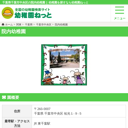
千葉県千葉市中央区の院内幼稚園 | 幼稚園を探すなら幼稚園ねっと
ホーム
関東
千葉県
千葉市中央区
院内幼稚園
院内幼稚園
園概要
〒260-0007
住所
千葉県 千葉市中央区 祐光１-９-５
最寄駅・アクセス
JR 東千葉駅
方法