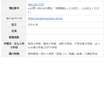
043-222-7775
電話番号
※お問い合わせの際は「幼稚園ねっとを見た」とお伝えくださ
い。
ホームページ
https://innaiyouchien.ed.jp/
設立
S55.4.30
定員
教職員数
卒園児・主な入学
院内小学校、鶴沢小学校、本町小学校、千草台東小学校、みつ
小学校
わ台南小学校,川戸小学校
園の特徴
課外教室／預かり保育／送迎バス／制服／給食／入園見学会