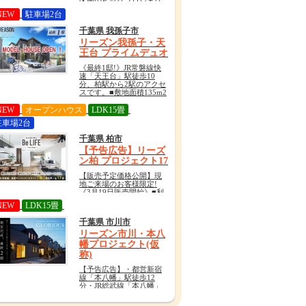
区画のビッグプロジェク
ト始動!■「増尾」駅徒歩
NEW
駐車場2台
12分■柏・増尾ならではの
デュアルライフを満喫で
千葉県 我孫子市
きる、自然も都市も身近
なロケーション
リーズン我孫子・天
王台 プライムデュオ
《最終1邸!》JR常磐線快
速「天王台」駅徒歩10
分、柏駅から2駅のアクセ
スです。■敷地面積135m2
以上のゆとりの街並みデ
ザイン■くつろぎの時間を
NEW
オープンハウス
LDK15畳
叶えるゆとりの住空間
駐車場2台
千葉県 柏市
【予告広告】リーズ
ン柏 プロジェクト17
【販売予定価格公開】現
地ご来場のお客様限定!
《3月19日販売開始》■利
便と自然に囲まれた柏エ
NEW
LDK15畳
リアを満喫する17邸■ライ
フスタイルで選べる3スタ
千葉県 市川市
イルの空間■大型商業施設
も徒歩圏内!
リーズン市川・本八
幡プロジェクト(仮
称)
【予告広告】・都営新宿
線「本八幡」駅徒歩12
分・JR総武線「本八幡」
駅徒歩16分・京成本線
「京成八幡」駅徒歩12分