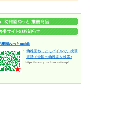
周辺にはスーパーやホー
ムセンター、総合病院。
本八幡駅には駅直結のシ
ョッピングモール。交
通・買い物・医療・教育
が充実したエリアに全9
邸。
幼稚園ねっとmobile
幼稚園ねっとモバイルで、携帯
電話で全国の幼稚園を検索♪
https://www.youchien.net/smp/