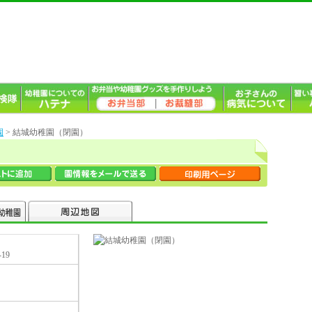
園
> 結城幼稚園（閉園）
19