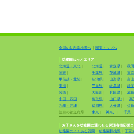
全国の幼稚園検索へ
|
関東トップへ
幼稚園ねっとエリア
北海道・東北
|
北海道
|
青森県
|
秋
関東
|
千葉県
|
茨城県
|
東
甲信越・北陸
|
新潟県
|
山梨県
|
富
東海
|
三重県
|
岐阜県
|
静
関西
|
大阪府
|
兵庫県
|
滋
中国・四国
|
鳥取県
|
山口県<
|
高
九州・沖縄
|
福岡県
|
大分県
|
佐
注目の都道府県
東京
|
神奈川
|
千葉
|
お子さんを幼稚園に通わせる保護者様応援コ
幼稚園のよくある質問
|
幼稚園探検隊
|
子育