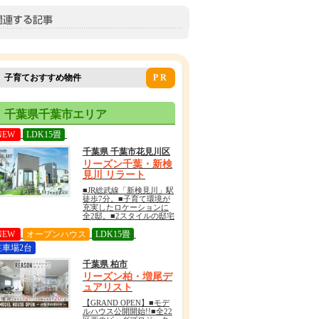
子育ておすすめ物件
PR
千葉県千葉市エリア
NEW
LDK15畳
千葉県 千葉市花見川区
リーズン千葉・新検
見川 リラート
■JR総武線「新検見川」駅
徒歩7分。■子育て環境が
充実したロケーションに
全2邸。■2スタイルの邸宅
デザイン。◇資料請求・
その他 詳細のお問い合わ
NEW
オープンハウス
LDK15畳
せは『0800-500-2784(※
駐車場2台
通話無料)』までお気軽に
ご連絡ください。
千葉県 柏市
リーズン柏・増尾デ
ュアリスト
【GRAND OPEN】■モデ
ルハウス公開開始!!■全22