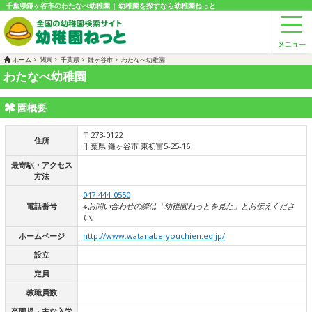
千葉県鎌ヶ谷市のわたなべ幼稚園 | 幼稚園を探すなら幼稚園ねっと
ホーム
関東
千葉県
鎌ヶ谷市
わたなべ幼稚園
わたなべ幼稚園
園概要
〒273-0122
住所
千葉県 鎌ヶ谷市 東初富5-25-16
最寄駅・アクセス
方法
047-444-0550
電話番号
※お問い合わせの際は「幼稚園ねっとを見た」とお伝えくださ
い。
ホームページ
http://www.watanabe-youchien.ed.jp/
設立
定員
教職員数
卒園児・主な入学