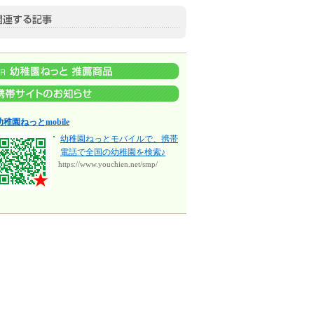
幼稚園ねっとmobile
幼稚園ねっとモバイルで、携帯
電話で全国の幼稚園を検索♪
https://www.youchien.net/smp/