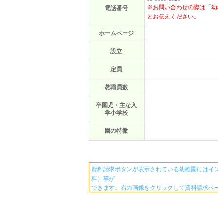
※お問い合わせの際は「幼
電話番号
とお伝えください。
ホームページ
設立
定員
教職員数
卒園児・主な入
学小学校
園の特徴
資料請求ボタンが表示されている幼稚園にはイ
料）事が
できます。右の画像をクリックして資料請求ペ