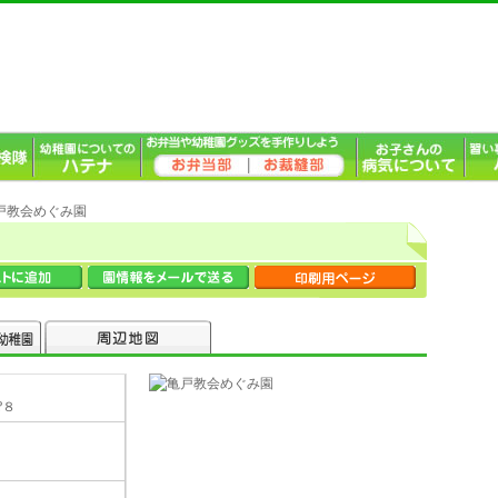
亀戸教会めぐみ園
?８