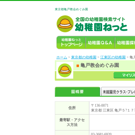
東京都亀戸教会めぐみ園
ホーム
>
東京都の幼稚園
>
江東区の幼稚園
> 
亀戸教会めぐみ園
〒136-0071
住所
東京都 江東区 亀戸５?１７
最寄駅・アクセ
ス方法
03-3681-6920