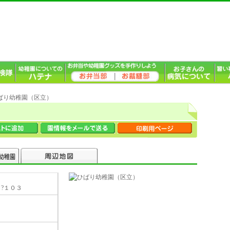
ひばり幼稚園（区立）
?１?１０３