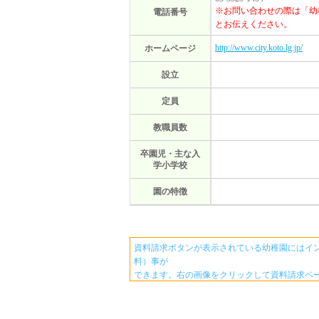
※お問い合わせの際は「幼
電話番号
とお伝えください。
http://www.city.koto.lg.jp/
ホームページ
設立
定員
教職員数
卒園児・主な入
学小学校
園の特徴
資料請求ボタンが表示されている幼稚園にはイ
料）事が
できます。右の画像をクリックして資料請求ペ