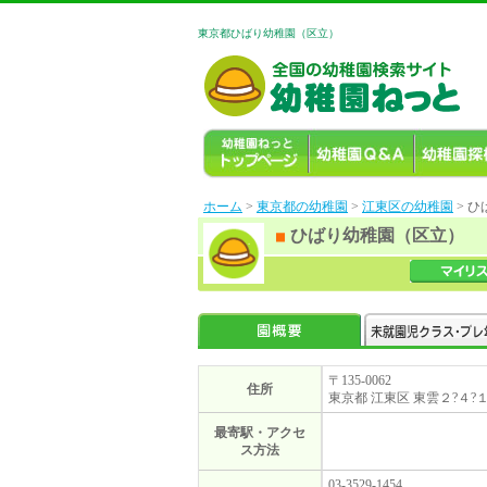
東京都ひばり幼稚園（区立）
ホーム
>
東京都の幼稚園
>
江東区の幼稚園
> 
ひばり幼稚園（区立）
〒135-0062
住所
東京都 江東区 東雲２?４
最寄駅・アクセ
ス方法
03-3529-1454