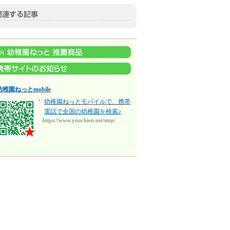
幼稚園ねっとmobile
幼稚園ねっとモバイルで、携帯
電話で全国の幼稚園を検索♪
https://www.youchien.net/smp/