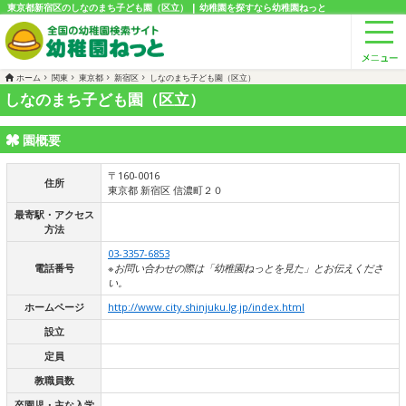
東京都新宿区のしなのまち子ども園（区立） | 幼稚園を探すなら幼稚園ねっと
ホーム
関東
東京都
新宿区
しなのまち子ども園（区立）
しなのまち子ども園（区立）
園概要
〒160-0016
住所
東京都 新宿区 信濃町２０
最寄駅・アクセス
方法
03-3357-6853
電話番号
※お問い合わせの際は「幼稚園ねっとを見た」とお伝えくださ
い。
ホームページ
http://www.city.shinjuku.lg.jp/index.html
設立
定員
教職員数
卒園児・主な入学