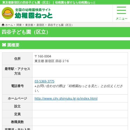
東京都新宿区の四谷子ども園（区立） | 幼稚園を探すなら幼稚園ねっと
ホーム
関東
東京都
新宿区
四谷子ども園（区立）
四谷子ども園（区立）
園概要
〒160-0004
住所
東京都 新宿区 四谷２?６
最寄駅・アクセス
方法
03-5369-3775
電話番号
※お問い合わせの際は「幼稚園ねっとを見た」とお伝えくださ
い。
ホームページ
http://www.city.shinjuku.lg.jp/index.html
設立
定員
教職員数
卒園児・主な入学