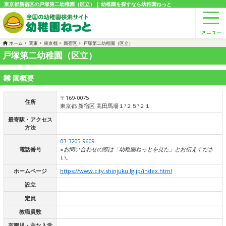
東京都新宿区の戸塚第二幼稚園（区立） | 幼稚園を探すなら幼稚園ねっと
ホーム
関東
東京都
新宿区
戸塚第二幼稚園（区立）
戸塚第二幼稚園（区立）
園概要
〒169-0075
住所
東京都 新宿区 高田馬場１?２５?２１
最寄駅・アクセス
方法
03-3205-9609
電話番号
※お問い合わせの際は「幼稚園ねっとを見た」とお伝えくださ
い。
ホームページ
https://www.city.shinjuku.lg.jp/index.html
設立
定員
教職員数
卒園児・主な入学