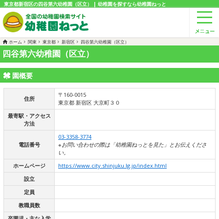
東京都新宿区の四谷第六幼稚園（区立） | 幼稚園を探すなら幼稚園ねっと
ホーム
関東
東京都
新宿区
四谷第六幼稚園（区立）
四谷第六幼稚園（区立）
園概要
〒160-0015
住所
東京都 新宿区 大京町３０
最寄駅・アクセス
方法
03-3358-3774
電話番号
※お問い合わせの際は「幼稚園ねっとを見た」とお伝えくださ
い。
ホームページ
https://www.city.shinjuku.lg.jp/index.html
設立
定員
教職員数
卒園児・主な入学