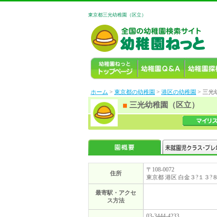
東京都三光幼稚園（区立）
ホーム
>
東京都の幼稚園
>
港区の幼稚園
> 三
三光幼稚園（区立）
〒108-0072
住所
東京都 港区 白金３?１３?
最寄駅・アクセ
ス方法
03-3444-4233