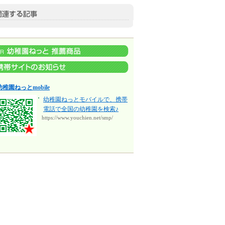
幼稚園ねっとmobile
幼稚園ねっとモバイルで、携帯
電話で全国の幼稚園を検索♪
https://www.youchien.net/smp/