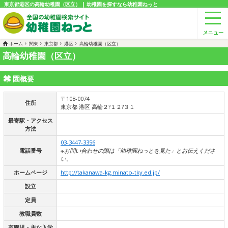
東京都港区の高輪幼稚園（区立） | 幼稚園を探すなら幼稚園ねっと
ホーム
関東
東京都
港区
高輪幼稚園（区立）
高輪幼稚園（区立）
園概要
〒108-0074
住所
東京都 港区 高輪２?１２?３１
最寄駅・アクセス
方法
03-3447-3356
電話番号
※お問い合わせの際は「幼稚園ねっとを見た」とお伝えくださ
い。
ホームページ
http://takanawa-kg.minato-tky.ed.jp/
設立
定員
教職員数
卒園児・主な入学