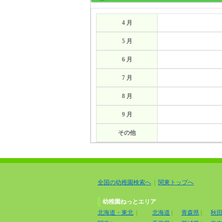
4 月
5 月
6 月
7 月
8 月
9 月
その他
全国の幼稚園検索へ
|
関東トップへ
幼稚園ねっとエリア
北海道・東北
|
北海道
|
青森県
|
秋