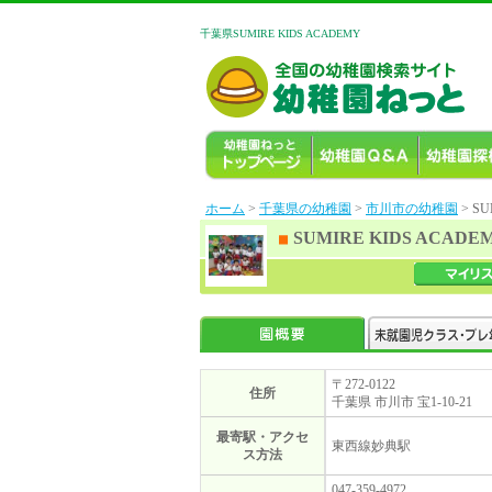
千葉県SUMIRE KIDS ACADEMY
ホーム
>
千葉県の幼稚園
>
市川市の幼稚園
> SU
SUMIRE KIDS ACADE
〒272-0122
住所
千葉県 市川市 宝1-10-21
最寄駅・アクセ
東西線妙典駅
ス方法
047-359-4972