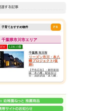
子育ておすすめ物件
PR
千葉県市川市エリア
NEW
LDK15畳
千葉県 市川市
リーズン市川・本八
幡プロジェクト(仮
称)
【予告広告】・都営新宿
線「本八幡」駅徒歩12
分・JR総武線「本八幡」
駅徒歩16分・京成本線
「京成八幡」駅徒歩12分
周辺にはスーパーやホー
ムセンター、総合病院。
本八幡駅には駅直結のシ
ョッピングモール。交
通・買い物・医療・教育
が充実したエリアに全9
邸。