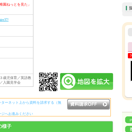
稚園ねっとを見た」
ire37/
３歳児保育／英語教
／入園見学会
ンターネット上から資料を請求する（無
ージへお進みください
資料請求ボタンについて
Yの様子