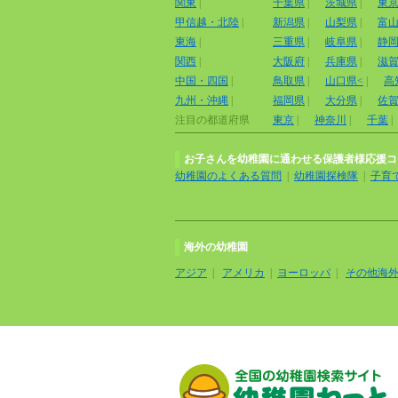
関東
|
千葉県
|
茨城県
|
東
甲信越・北陸
|
新潟県
|
山梨県
|
富
東海
|
三重県
|
岐阜県
|
静
関西
|
大阪府
|
兵庫県
|
滋
中国・四国
|
鳥取県
|
山口県<
|
高
九州・沖縄
|
福岡県
|
大分県
|
佐
注目の都道府県
東京
|
神奈川
|
千葉
|
お子さんを幼稚園に通わせる保護者様応援コ
幼稚園のよくある質問
|
幼稚園探検隊
|
子育
海外の幼稚園
アジア
|
アメリカ
|
ヨーロッパ
|
その他海