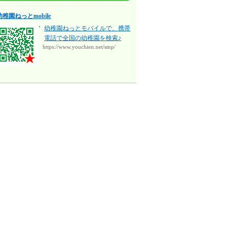
幼稚園ねっとmobile
幼稚園ねっとモバイルで、携帯
電話で全国の幼稚園を検索♪
https://www.youchien.net/smp/