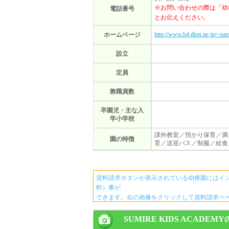
※お問い合わせの際は「幼
電話番号
とお伝えください。
http://www.h4.dion.ne.jp/~sum
ホームページ
設立
定員
教職員数
卒園児・主な入
学小学校
課外教室／預かり保育／満
園の特徴
育／送迎バス／制服／給食
資料請求ボタンが表示されている幼稚園にはイ
料）事が
できます。右の画像をクリックして資料請求ペ
SUMIRE KIDS ACADEM