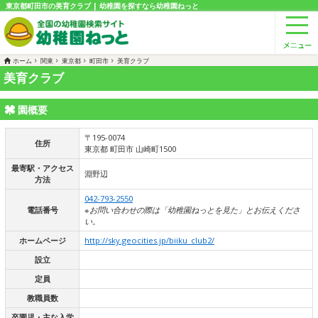
東京都町田市の美育クラブ | 幼稚園を探すなら幼稚園ねっと
ホーム
関東
東京都
町田市
美育クラブ
美育クラブ
園概要
〒195-0074
住所
東京都 町田市 山崎町1500
最寄駅・アクセス
淵野辺
方法
042-793-2550
電話番号
※お問い合わせの際は「幼稚園ねっとを見た」とお伝えくださ
い。
ホームページ
http://sky.geocities.jp/biiku_club2/
設立
定員
教職員数
卒園児・主な入学