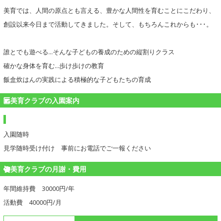
美育では、人間の原点とも言える、豊かな人間性を育むことにこだわり、
創設以来今日まで活動してきました。そして、もちろんこれからも･･･。
誰とでも遊べる…そんな子どもの養成のための縦割りクラス
確かな身体を育む…歩け歩けの教育
飯盒炊はんの実践による積極的な子どもたちの育成
美育クラブの入園案内
入園随時
見学随時受け付け 事前にお電話でご一報ください
美育クラブの月謝・費用
年間維持費 30000円/年
活動費 40000円/月