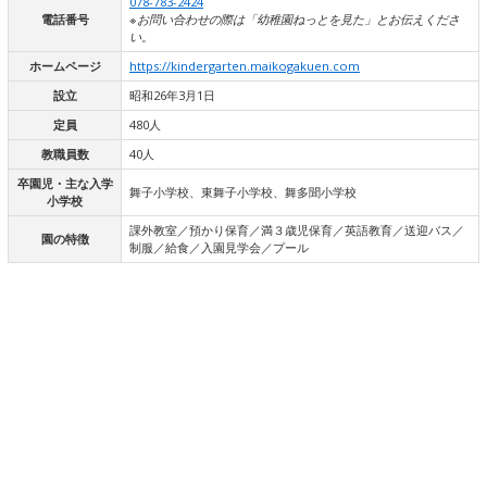
078-783-2424
電話番号
※お問い合わせの際は「幼稚園ねっとを見た」とお伝えくださ
い。
ホームページ
https://kindergarten.maikogakuen.com
設立
昭和26年3月1日
定員
480人
教職員数
40人
卒園児・主な入学
舞子小学校、東舞子小学校、舞多聞小学校
小学校
課外教室／預かり保育／満３歳児保育／英語教育／送迎バス／
園の特徴
制服／給食／入園見学会／プール