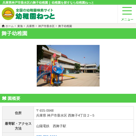
兵庫県神戸市垂水区の舞子幼稚園 | 幼稚園を探すなら幼稚園ねっと
ホーム
東海
兵庫県
神戸市垂水区
舞子幼稚園
舞子幼稚園
園概要
〒655-0048
住所
兵庫県 神戸市垂水区 西舞子4丁目２−５
最寄駅・アクセス
山陽電鉄 西舞子駅
方法