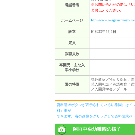
※お問い合わせの際は「幼
電話番号
とお伝えください。
http://www.okagakichuoyouti
ホームページ
設立
昭和33年4月1日
定員
教職員数
卒園児・主な入
学小学校
課外教室／預かり保育／満
園の特徴
児入園相談／英語教育／送
／入園見学会／プール
資料請求ボタンが表示されている幼稚園にはイ
料）事が
できます。右の画像をクリックして資料請求ペ
岡垣中央幼稚園の様子