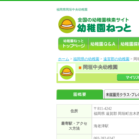
福岡県岡垣中央幼稚園
ホーム
>
福岡県の幼稚園
>
遠賀郡の幼稚園
> 
岡垣中央幼稚園
〒811-4242
住所
福岡県 遠賀郡 岡垣町吉木西1-
最寄駅・アクセ
海老津駅
ス方法
093-282-0247