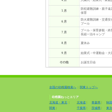
4 月
入園式・始業式・家庭
防犯避難訓練・親子遠
5 月
保育
防火避難訓練・交通安
6 月
プール
プール・保育参観・終
7 月
長組一泊キャンプ
8 月
夏休み
9 月
始業式・中運動会・大
その他
お誕生日会
全国の幼稚園検索へ
|
関東トップへ
幼稚園ねっとエリア
北海道・東北
|
北海道
|
青森県
|
秋
関東
|
千葉県
|
茨城県
|
東