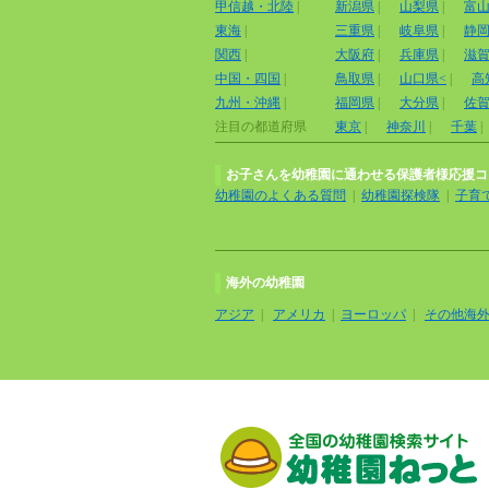
甲信越・北陸
|
新潟県
|
山梨県
|
富
東海
|
三重県
|
岐阜県
|
静
関西
|
大阪府
|
兵庫県
|
滋
中国・四国
|
鳥取県
|
山口県<
|
高
九州・沖縄
|
福岡県
|
大分県
|
佐
注目の都道府県
東京
|
神奈川
|
千葉
|
お子さんを幼稚園に通わせる保護者様応援コ
幼稚園のよくある質問
|
幼稚園探検隊
|
子育
海外の幼稚園
アジア
|
アメリカ
|
ヨーロッパ
|
その他海