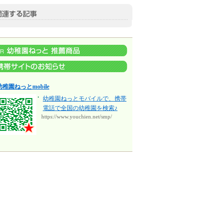
幼稚園ねっとmobile
幼稚園ねっとモバイルで、携帯
電話で全国の幼稚園を検索♪
https://www.youchien.net/smp/