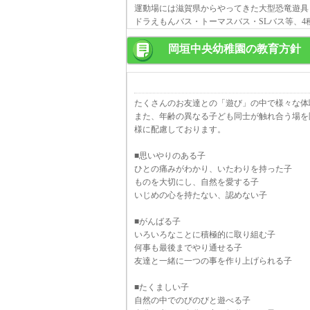
運動場には滋賀県からやってきた大型恐竜遊具
ドラえもんバス・トーマスバス・SLバス等、4
岡垣中央幼稚園の教育方針
たくさんのお友達との「遊び」の中で様々な体
また、年齢の異なる子ども同士が触れ合う場を
様に配慮しております。
■思いやりのある子
ひとの痛みがわかり、いたわりを持った子
ものを大切にし、自然を愛する子
いじめの心を持たない、認めない子
■がんばる子
いろいろなことに積極的に取り組む子
何事も最後までやり通せる子
友達と一緒に一つの事を作り上げられる子
■たくましい子
自然の中でのびのびと遊べる子