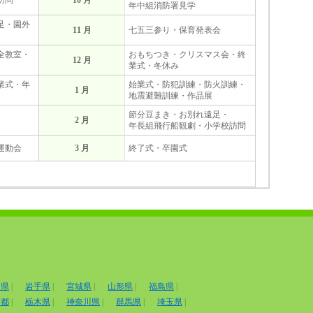
訪問
10 月
年中組消防署見学
足・園外
11 月
七五三参り・保育発表会
全教室・
おもちつき・クリスマス会・終
12 月
業式・冬休み
業式・年
始業式・防犯訓練・防火訓練・
1 月
地震避難訓練・作品展
節分豆まき・お別れ遠足・
2 月
年長組飛行船観劇・小学校訪問
運動会
3 月
終了式・卒園式
田県
|
岩手県
|
宮城県
|
山形県
|
福島県
|
京都
|
栃木県
|
神奈川県
|
群馬県
|
埼玉県
|