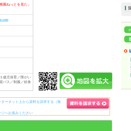
稚園ねっとを見た」
en.com
３歳児保育／障がい
迎バス／制服／給食
ンターネット上から資料を請求する（無
ージへお進みください
資料請求ボタンについて