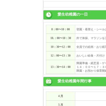
愛生幼稚園の一日
8：00〜10：00
登園・着替え・シール
10.：00〜10：30
外で体操、マラソンを
10：30〜12：00
全員での絵画・おり紙
12：00〜13：30
おいしい給食・片付け
降園準備・紙芝居・ゲ
13：30〜14：00
１４：００〜１７：３
降園・お預かり保育開
愛生幼稚園年間行事
4 月
5 月