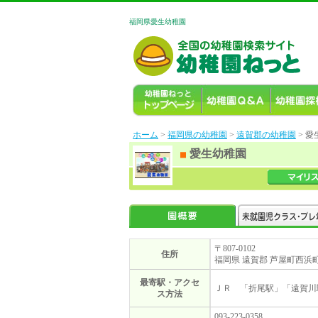
福岡県愛生幼稚園
ホーム
>
福岡県の幼稚園
>
遠賀郡の幼稚園
> 
愛生幼稚園
〒807-0102
住所
福岡県 遠賀郡 芦屋町西浜町4
最寄駅・アクセ
ＪＲ 「折尾駅」「遠賀川
ス方法
093-223-0358