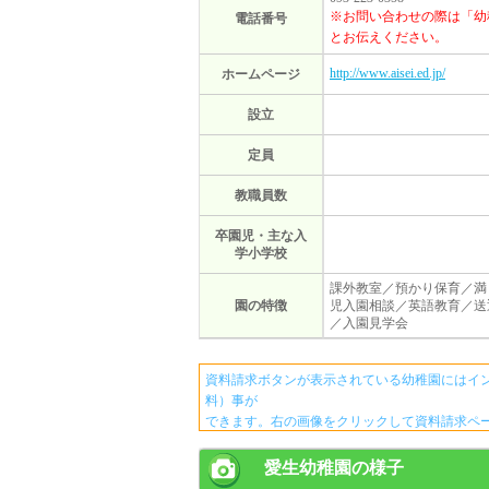
※お問い合わせの際は「幼
電話番号
とお伝えください。
http://www.aisei.ed.jp/
ホームページ
設立
定員
教職員数
卒園児・主な入
学小学校
課外教室／預かり保育／満
園の特徴
児入園相談／英語教育／送
／入園見学会
資料請求ボタンが表示されている幼稚園にはイ
料）事が
できます。右の画像をクリックして資料請求ペ
愛生幼稚園の様子