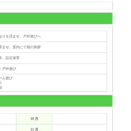
はりを済ませ、戸外遊びへ
済ませ、室内にて朝の挨拶
等、設定保育
・戸外遊び
ーム遊び
０
始
10 月
11 月