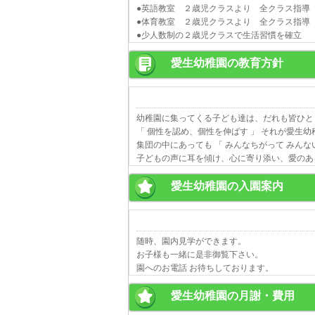
●英語教室 ２歳児クラスより 全クラス指導
●体育教室 ２歳児クラスより 全クラス指導
●少人数制の２歳児クラスで生活習慣を確立
愛生幼稚園の教育方針
幼稚園に集ってくる子ども達は、だれも皆ひと
「 個性を認め、個性を伸ばす 」 それが愛生
集団の中にあっても 「 みんなちがって みんな
子どもの声に耳を傾け、心に寄り添い、愛のあ
愛生幼稚園の入園案内
随時、園内見学ができます。
お子様も一緒に是非御覧下さい。
園へのお電話 お待ちしております。
愛生幼稚園の月謝・費用