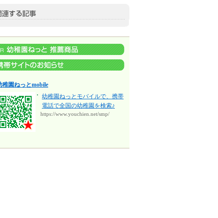
幼稚園ねっとmobile
幼稚園ねっとモバイルで、携帯
電話で全国の幼稚園を検索♪
https://www.youchien.net/smp/