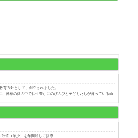
育を教育方針として、創立されました。
標に、神様の愛の中で個性豊かにのびのびと子どもたちが育っている幼
ン鼓笛（年少）を年間通して指導