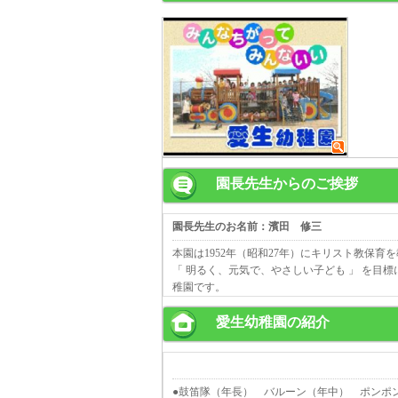
園長先生からのご挨拶
園長先生のお名前：濱田 修三
本園は1952年（昭和27年）にキリスト教保
「 明るく、元気で、やさしい子ども 」 を目
稚園です。
愛生幼稚園の紹介
●鼓笛隊（年長） バルーン（年中） ポンポ