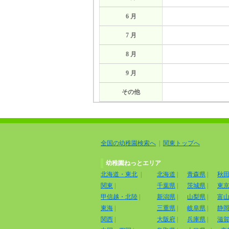
6 月
7 月
8 月
9 月
その他
全国の幼稚園検索へ
|
関東トップへ
幼稚園ねっとエリア
北海道・東北
|
北海道
|
青森県
|
秋
関東
|
千葉県
|
茨城県
|
東
甲信越・北陸
|
新潟県
|
山梨県
|
富
東海
|
三重県
|
岐阜県
|
静
関西
|
大阪府
|
兵庫県
|
滋