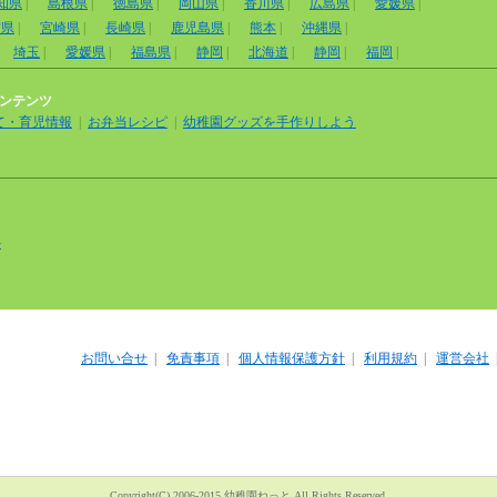
知県
|
島根県
|
徳島県
|
岡山県
|
香川県
|
広島県
|
愛媛県
|
賀県
|
宮崎県
|
長崎県
|
鹿児島県
|
熊本
|
沖縄県
|
埼玉
|
愛媛県
|
福島県
|
静岡
|
北海道
|
静岡
|
福岡
|
ンテンツ
て・育児情報
|
お弁当レシピ
|
幼稚園グッズを手作りしよう
外
お問い合せ
|
免責事項
|
個人情報保護方針
|
利用規約
|
運営会社
Copyright(C) 2006-2015 幼稚園ねっと All Rights Reserved.