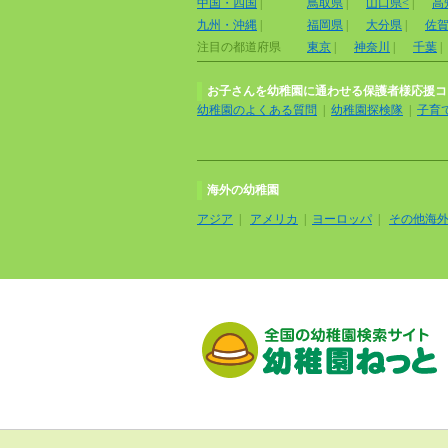
中国・四国
|
鳥取県
|
山口県<
|
高
九州・沖縄
|
福岡県
|
大分県
|
佐
注目の都道府県
東京
|
神奈川
|
千葉
|
お子さんを幼稚園に通わせる保護者様応援コ
幼稚園のよくある質問
|
幼稚園探検隊
|
子育
海外の幼稚園
アジア
|
アメリカ
|
ヨーロッパ
|
その他海