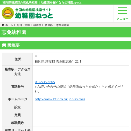
福岡県糟屋郡の志免幼稚園 | 幼稚園を探すなら幼稚園ねっと
ホーム
九州・沖縄
福岡県
糟屋郡
志免幼稚園
志免幼稚園
園概要
〒
住所
福岡県 糟屋郡 志免町志免1-22-1
最寄駅・アクセス
方法
092-935-8805
電話番号
※お問い合わせの際は「幼稚園ねっとを見た」とお伝えくださ
い。
ホームページ
http://www.hf.rim.or.jp/~shime/
設立
定員
教職員数
卒園児・主な入学