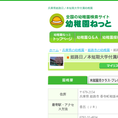
兵庫県姫路日ノ本短期大学付属幼稚園
ホーム
>
兵庫県の幼稚園
>
姫路市の幼稚園
> 
姫路日ノ本短期大学付属
〒679-2154
住所
兵庫県 姫路市 香寺町相坂4
最寄駅・アクセ
香呂（ＪＲ）
ス方法
0792-32-4934