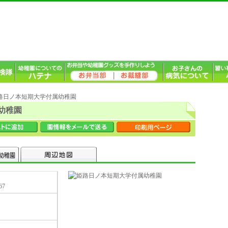
姫路日ノ本短期大学付属幼稚園
幼稚園
67