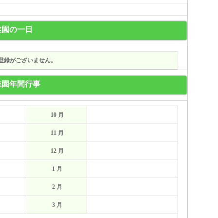
稚園の一日
登録がございません。
稚園年間行事
10 月
11 月
12 月
1 月
2 月
3 月