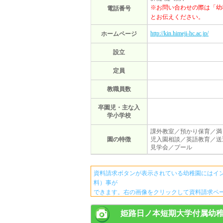
※お問い合わせの際は「幼
電話番号
とお伝えください。
http://kin.himeji-hc.ac.jp/
ホームページ
設立
定員
教職員数
卒園児・主な入
学小学校
課外教室／預かり保育／満
園の特徴
児入園相談／英語教育／送
見学会／プール
資料請求ボタンが表示されている幼稚園にはイ
料）事が
できます。右の画像をクリックして資料請求ペ
姫路日ノ本短期大学付属幼