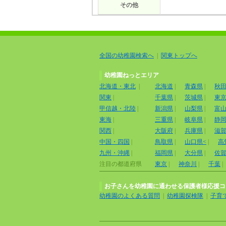
その他
全国の幼稚園検索へ
|
関東トップへ
幼稚園ねっとエリア
北海道・東北
|
北海道
|
青森県
|
秋
関東
|
千葉県
|
茨城県
|
東
甲信越・北陸
|
新潟県
|
山梨県
|
富
東海
|
三重県
|
岐阜県
|
静
関西
|
大阪府
|
兵庫県
|
滋
中国・四国
|
鳥取県
|
山口県<
|
高
九州・沖縄
|
福岡県
|
大分県
|
佐
注目の都道府県
東京
|
神奈川
|
千葉
|
お子さんを幼稚園に通わせる保護者様応援コ
幼稚園のよくある質問
|
幼稚園探検隊
|
子育