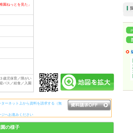
稚園ねっとを見た」
３歳児保育／障がい
迎バス／給食／入園
ンターネット上から資料を請求する（無
ージへお進みください
資料請求ボタンについて
稚園の様子