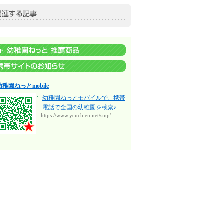
幼稚園ねっとmobile
幼稚園ねっとモバイルで、携帯
電話で全国の幼稚園を検索♪
https://www.youchien.net/smp/