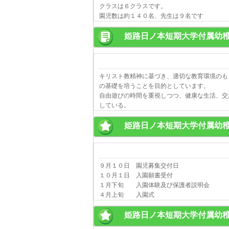
クラスは６クラスです。
園児数は約１４０名、先生は９名です
姫路日ノ本短期大学付属幼
キリスト教精神に基づき、適切な教育環境のも
の基礎を培うことを目的としています。
自由遊びの時間を重視しつつ、健康な生活、交
している。
姫路日ノ本短期大学付属幼
９月１０日 園児募集交付日
１０月１日 入園願書受付
１月下旬 入園体験及び保護者説明会
４月上旬 入園式
姫路日ノ本短期大学付属幼