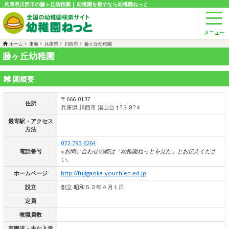
兵庫県川西市の藤ヶ丘幼稚園 | 幼稚園を探すなら幼稚園ねっと
ホーム
東海
兵庫県
川西市
藤ヶ丘幼稚園
藤ヶ丘幼稚園
園概要
〒666-0137
住所
兵庫県 川西市 湯山台１?３８?４
最寄駅・アクセス
方法
072-793-6264
電話番号
※お問い合わせの際は「幼稚園ねっとを見た」とお伝えくださ
い。
ホームページ
http://fujigaoka-youchien.ed.jp
設立
創立 昭和５２年４月１日
定員
教職員数
卒園児・主な入学