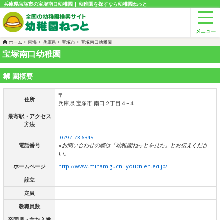
兵庫県宝塚市の宝塚南口幼稚園 | 幼稚園を探すなら幼稚園ねっと
ホーム
東海
兵庫県
宝塚市
宝塚南口幼稚園
宝塚南口幼稚園
園概要
〒
住所
兵庫県 宝塚市 南口２丁目４−４
最寄駅・アクセス
方法
:0797-73-6345
電話番号
※お問い合わせの際は「幼稚園ねっとを見た」とお伝えくださ
い。
ホームページ
http://www.minamiguchi-youchien.ed.jp/
設立
定員
教職員数
卒園児・主な入学