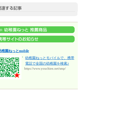
幼稚園ねっとmobile
幼稚園ねっとモバイルで、携帯
電話で全国の幼稚園を検索♪
https://www.youchien.net/smp/