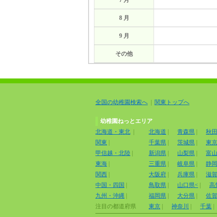
7 月
8 月
9 月
その他
全国の幼稚園検索へ
|
関東トップへ
幼稚園ねっとエリア
北海道・東北
|
北海道
|
青森県
|
秋
関東
|
千葉県
|
茨城県
|
東
甲信越・北陸
|
新潟県
|
山梨県
|
富
東海
|
三重県
|
岐阜県
|
静
関西
|
大阪府
|
兵庫県
|
滋
中国・四国
|
鳥取県
|
山口県<
|
高
九州・沖縄
|
福岡県
|
大分県
|
佐
注目の都道府県
東京
|
神奈川
|
千葉
|