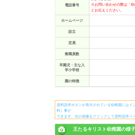
※お問い合わせの際は「幼
電話番号
とお伝えください。
ホームページ
設立
定員
教職員数
卒園児・主な入
学小学校
園の特徴
資料請求ボタンが表示されている幼稚園にはイ
料）事が
できます。右の画像をクリックして資料請求ペ
王たるキリスト幼稚園の様