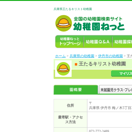
兵庫県王たるキリスト幼稚園
ホーム
>
兵庫県の幼稚園
>
伊丹市の幼稚園
> 
王たるキリスト幼稚園
〒
住所
兵庫県 伊丹市 梅ノ木5丁目
最寄駅・アクセ
ス方法
072-772-2489