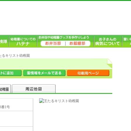
王たるキリスト幼稚園
3番1号