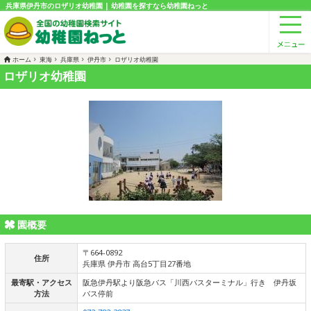
兵庫県伊丹市のロザリオ幼稚園 | 幼稚園を探すなら幼稚園ねっと
ホーム
東海
兵庫県
伊丹市
ロザリオ幼稚園
ロザリオ幼稚園
園概要
〒664-0892
住所
兵庫県 伊丹市 高台5丁目27番地
最寄駅・アクセス
阪急伊丹駅より阪急バス「川西バスターミナル」行き 伊丹坂
方法
バス停前