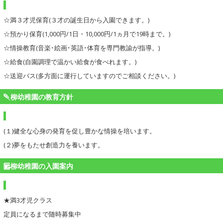
☆満３才児保育(３才の誕生日から入園できます。)
☆預かり保育(1,000円/1日・10,000円/1ヵ月で19時まで。)
☆情操教育(音楽･絵画･英語･体育を専門教諭が指導。)
☆給食(自園調理で温かい給食が食べれます。)
☆送迎バス(多方面に運行していますのでご相談ください。)
柳幼稚園の教育方針
(１)健全な心身の発育を促し豊かな情操を培います。
(２)夢をもたせ創造力を養います。
柳幼稚園の入園案内
★満3才児クラス
定員になるまで随時募集中