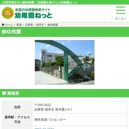
兵庫県洲本市の柳幼稚園 | 幼稚園を探すなら幼稚園ねっと
ホーム
東海
兵庫県
洲本市
柳幼稚園
柳幼稚園
園概要
〒656-0022
住所
兵庫県 洲本市 海岸通2-4-7
最寄駅・アクセス
洲本高速バスセンター
方法