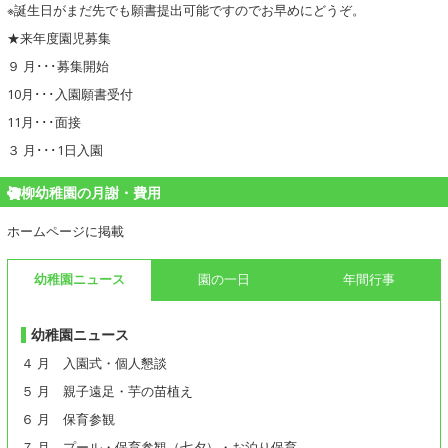
※誕生日がまだ先でも願書提出可能ですのでお早めにどうぞ。
★来年度園児募集
９ 月･･･募集開始
10月･･･入園願書受付
11月･･･面接
３ 月･･･1日入園
柳幼稚園の月謝・費用
ホームページに掲載
幼稚園ニュース
園の一日
年間行事
幼稚園ニュース
４ 月 入園式・個人懇談
５ 月 親子遠足・芋の苗植え
６ 月 保育参観
７ 月 プール・保育参観（七夕）・お泊り保育