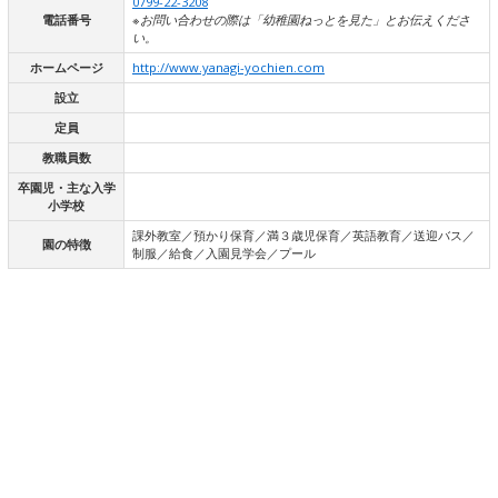
0799-22-3208
電話番号
※お問い合わせの際は「幼稚園ねっとを見た」とお伝えくださ
い。
ホームページ
http://www.yanagi-yochien.com
設立
定員
教職員数
卒園児・主な入学
小学校
課外教室／預かり保育／満３歳児保育／英語教育／送迎バス／
園の特徴
制服／給食／入園見学会／プール