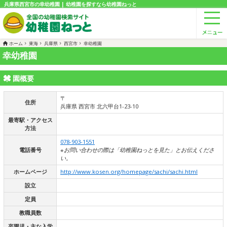
兵庫県西宮市の幸幼稚園 | 幼稚園を探すなら幼稚園ねっと
ホーム
東海
兵庫県
西宮市
幸幼稚園
幸幼稚園
園概要
〒
住所
兵庫県 西宮市 北六甲台1-23-10
最寄駅・アクセス
方法
078-903-1551
電話番号
※お問い合わせの際は「幼稚園ねっとを見た」とお伝えくださ
い。
ホームページ
http://www.kosen.org/homepage/sachi/sachi.html
設立
定員
教職員数
卒園児・主な入学