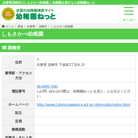
兵庫県尼崎市のしもさかべ幼稚園 | 幼稚園を探すなら幼稚園ねっと
ホーム
東海
兵庫県
尼崎市
しもさかべ幼稚園
しもさかべ幼稚園
園概要
〒
住所
兵庫県 尼崎市 下坂部2丁目8-23
最寄駅・アクセス
方法
06-6499-1545
電話番号
※お問い合わせの際は「幼稚園ねっとを見た」とお伝えくださ
い。
ホームページ
http://www2.shimosakabe-k.ed.jp/~shimoskb/index.html
設立
定員
教職員数
卒園児・主な入学