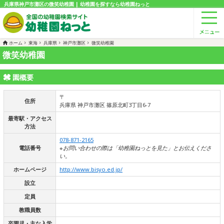
兵庫県神戸市灘区の微笑幼稚園 | 幼稚園を探すなら幼稚園ねっと
ホーム
東海
兵庫県
神戸市灘区
微笑幼稚園
微笑幼稚園
園概要
〒
住所
兵庫県 神戸市灘区 篠原北町3丁目6-7
最寄駅・アクセス
方法
078-871-2165
電話番号
※お問い合わせの際は「幼稚園ねっとを見た」とお伝えくださ
い。
ホームページ
http://www.bisyo.ed.jp/
設立
定員
教職員数
卒園児・主な入学