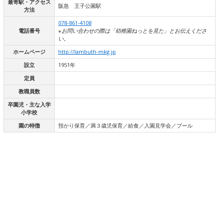
最寄駅・アクセス
阪急 王子公園駅
方法
078-861-4108
電話番号
※お問い合わせの際は「幼稚園ねっとを見た」とお伝えくださ
い。
ホームページ
http://lambuth-mkg.jp
設立
1951年
定員
教職員数
卒園児・主な入学
小学校
園の特徴
預かり保育／満３歳児保育／給食／入園見学会／プール