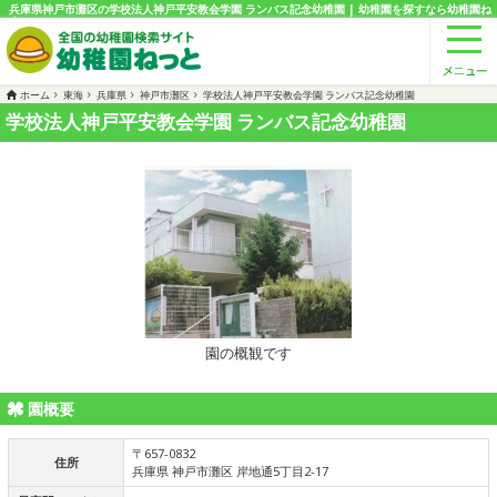
兵庫県神戸市灘区の学校法人神戸平安教会学園 ランバス記念幼稚園 | 幼稚園を探すなら幼稚園ね
っと
ホーム
東海
兵庫県
神戸市灘区
学校法人神戸平安教会学園 ランバス記念幼稚園
学校法人神戸平安教会学園 ランバス記念幼稚園
園の概観です
園概要
〒657-0832
住所
兵庫県 神戸市灘区 岸地通5丁目2-17