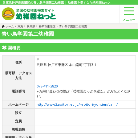
兵庫県神戸市東灘区の青い鳥学園第二幼稚園 | 幼稚園を探すなら幼稚園ねっと
ホーム
東海
兵庫県
神戸市東灘区
青い鳥学園第二幼稚園
青い鳥学園第二幼稚園
園概要
〒
住所
兵庫県 神戸市東灘区 本山南町4丁目3-1
最寄駅・アクセス
方法
078-411-2820
電話番号
※お問い合わせの際は「幼稚園ねっとを見た」とお伝えくださ
い。
ホームページ
http://www2.aoitori.ed.jp/~aoitori/yohtien/daini/
設立
定員
教職員数
卒園児・主な入学