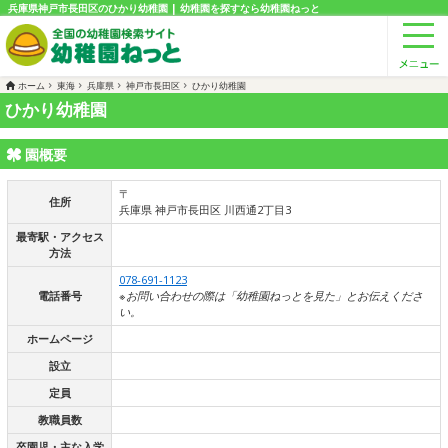
兵庫県神戸市長田区のひかり幼稚園 | 幼稚園を探すなら幼稚園ねっと
ホーム
東海
兵庫県
神戸市長田区
ひかり幼稚園
ひかり幼稚園
園概要
〒
住所
兵庫県 神戸市長田区 川西通2丁目3
最寄駅・アクセス
方法
078-691-1123
電話番号
※お問い合わせの際は「幼稚園ねっとを見た」とお伝えくださ
い。
ホームページ
設立
定員
教職員数
卒園児・主な入学